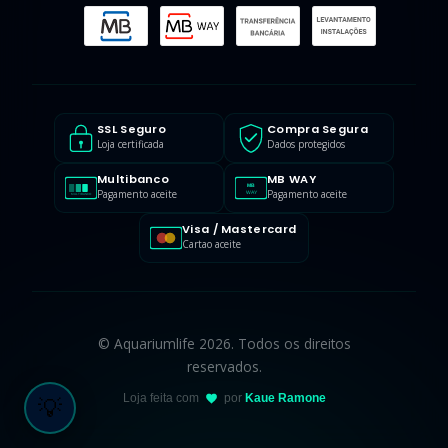
SSL Seguro
Compra Segura
Loja certificada
Dados protegidos
Multibanco
MB WAY
MB
Pagamento aceite
Pagamento aceite
WAY
MULTIBANCO
Visa / Mastercard
Cartao aceite
© Aquariumlife 2026. Todos os direitos
reservados.
Loja feita com
por
Kaue Ramone
💡