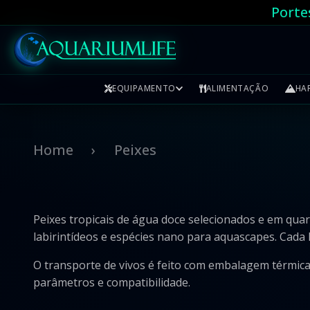
Porte
EQUIPAMENTO
ALIMENTAÇÃO
HA
Filtros Externos
Rochas
Home
Peixes
Filtros Internos
Troncos
Filtros Cascata
Medicação
Peixes tropicais de água doce selecionados e em qua
labirintídeos e espécies nano para aquascapes. Cada l
Termostatos
O transporte de vivos é feito com embalagem térmica
Fertilizantes
parâmetros e compatibilidade.
Areão