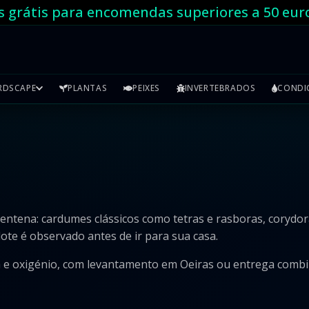
s grátis para encomendas superiores a 50 eur
RDSCAPE
PLANTAS
PEIXES
INVERTEBRADOS
CONDI
rentena: cardumes clássicos como tetras e rasboras, corydo
ote é observado antes de ir para sua casa.
 e oxigénio, com levantamento em Oeiras ou entrega combin