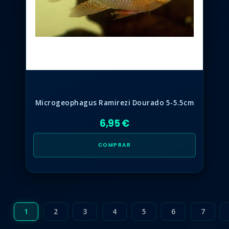
Microgeophagus Ramirezi Dourado 5-5.5cm
6,95 €
COMPRAR
1
2
3
4
5
6
7