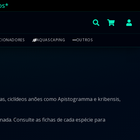
os*
CIONADORES
AQUASCAPING
OUTROS
ras, ciclídeos anões como Apistogramma e kribensis,
ada. Consulte as fichas de cada espécie para