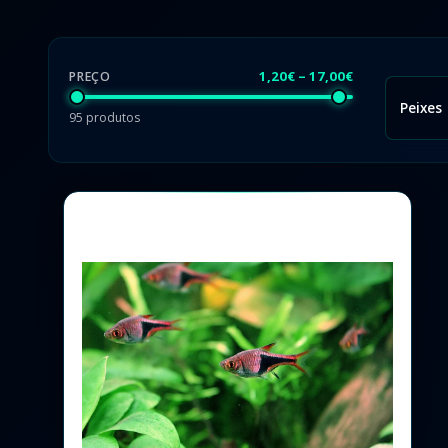
Substrato Fértil
CO2
1,20€ – 17,00€
PREÇO
LEDs
Peixes
95 produtos
Média Filtrante
Testes de Água
Lilly Pipes
Aquários
Acessórios
Bombas de Água