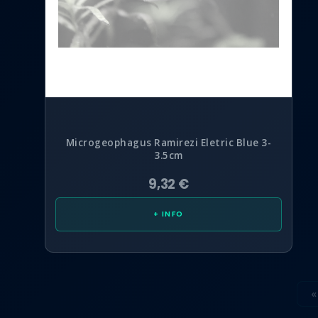
Microgeophagus Ramirezi Eletric Blue 3-
3.5cm
9,32 €
+ INFO
«