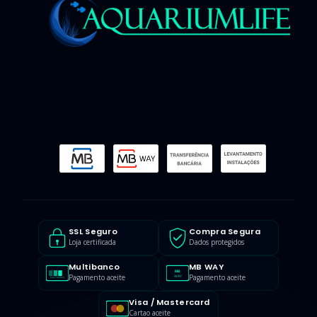
SSL Seguro
Compra Segura
Loja certificada
Dados protegidos
Multibanco
MB WAY
MB
Pagamento aceite
Pagamento aceite
WAY
MULTIBANCO
Visa / Mastercard
Cartao aceite