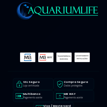
SSL Seguro
Compra Segura
Loja certificada
Dados protegidos
Multibanco
MB WAY
MB
Pagamento aceite
Pagamento aceite
WAY
MULTIBANCO
Visa / Mastercard